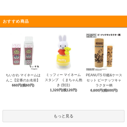
おすすめ商品
ミッフィー マイネーム
ちいかわ マイネームは
PEANUTS 印鑑&ケース
スタンプ くまちゃん抱
んこ【定番のお名前】
セット ピーナッツキャ
き (別注)
660円(税60円)
ラクター柄
1,320円(税120円)
6,600円(税600円)
もっと見る