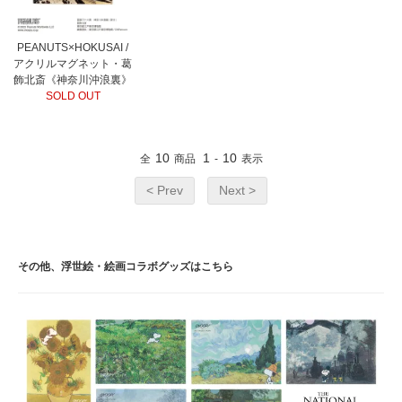
PEANUTS×HOKUSAI /
アクリルマグネット・葛
飾北斎《神奈川沖浪裏》
SOLD OUT
10
1
10
全
商品
-
表示
< Prev
Next >
その他、浮世絵・絵画コラボグッズはこちら