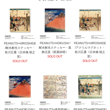
PEANUTS×HOKUSAI /
PEANUTS×HIROSHIGE
PEANUTS×HIROSHIGE
耐水耐光ステッカー・葛
/アクリルマグネット・
/耐水耐光ステッカー・
飾北斎《凱風快晴》
歌川広重《日本橋 朝之
歌川広重《日本橋 朝之
SOLD OUT
景》
景》
SOLD OUT
SOLD OUT
PEANUTS×HOKUSAI /
PEANUTS×鳥獣戯画/ふ
PEANUTS×HIROSHIGE/