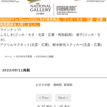
SNOOPY in Ginza2023に先行発売商品、ゴッホ・モネ・北斎・広重・
鳥獣戯画を入荷しました。
ラインナップ/
ふろしき(ゴッホ・モネ・北斎・広重・鳥獣戯画)、扇子(ゴッホ・モ
ネ)、
アクリルマグネット(北斎・広重)、耐水耐光ステッカー(北斎・広重)
ホーム
>
2023年9月更新
>
2023/09/11掲載
2023/09/11掲載
おすすめ順
価格順
新着順
< Prev
Next >
10
1
10
全
商品
-
表示