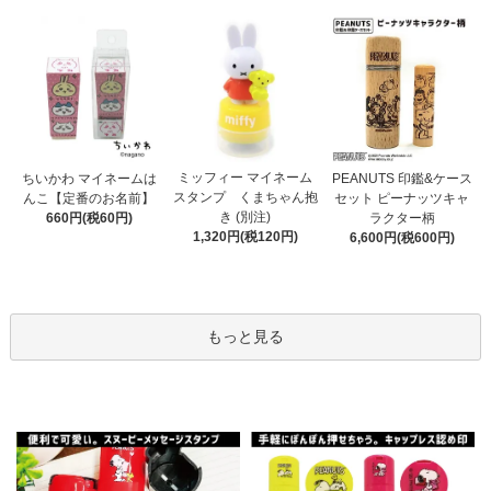
ミッフィー マイネーム
ちいかわ マイネームは
PEANUTS 印鑑&ケース
スタンプ くまちゃん抱
んこ【定番のお名前】
セット ピーナッツキャ
き (別注)
660円(税60円)
ラクター柄
1,320円(税120円)
6,600円(税600円)
もっと見る