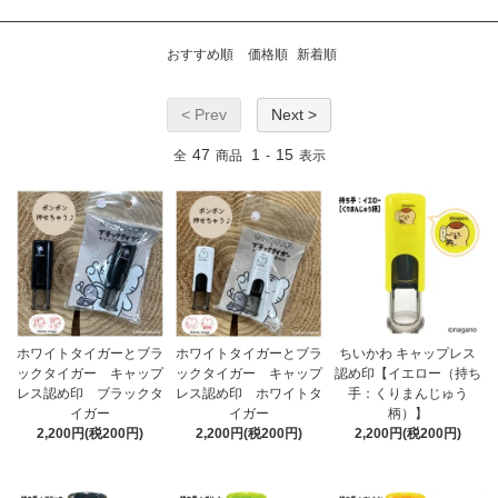
おすすめ順
価格順
新着順
< Prev
Next >
47
1
15
全
商品
-
表示
ホワイトタイガーとブラ
ホワイトタイガーとブラ
ちいかわ キャップレス
ックタイガー キャップ
ックタイガー キャップ
認め印【イエロー（持ち
レス認め印 ブラックタ
レス認め印 ホワイトタ
手：くりまんじゅう
イガー
イガー
柄）】
2,200円(税200円)
2,200円(税200円)
2,200円(税200円)