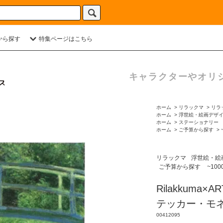
から探す
特集ページはこちら
キャラクターやオリ
ホーム
>
リラックマ
>
リラ
ホーム
>
浮世絵・絵画デザ
ホーム
>
ステーショナリー
ホーム
>
ご予算から探す
>
リラックマ
浮世絵・絵
ご予算から探す
~100
Rilakkuma×
テッカー・モ
00412095