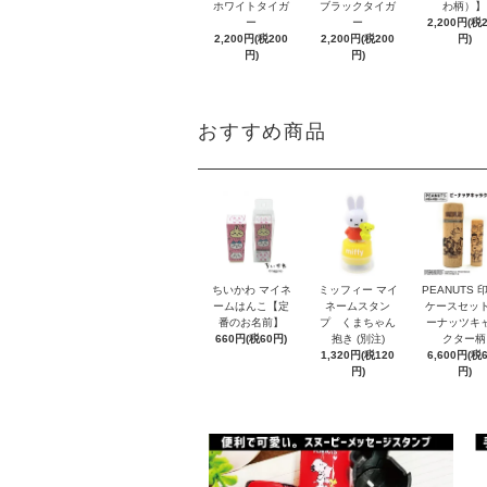
ホワイトタイガ
ブラックタイガ
わ柄）】
ー
ー
2,200円(税
2,200円(税200
2,200円(税200
円)
円)
円)
おすすめ商品
ちいかわ マイネ
ミッフィー マイ
PEANUTS 
ームはんこ【定
ネームスタン
ケースセット
番のお名前】
プ くまちゃん
ーナッツキ
660円(税60円)
抱き (別注)
クター柄
1,320円(税120
6,600円(税
円)
円)