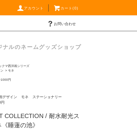
アカウント
カート(0)
お問い合わせ
ジナルのネームグッズショップ
ックマ西洋画シリーズ
イン
>
モネ
~1000円
画デザイン
モネ
ステーショナリー
0円
ART COLLECTION / 耐水耐光ス
ネ《睡蓮の池》