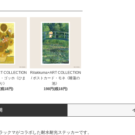
RT COLLECTION
Rilakkuma×ART COLLECTION
ド・ゴッホ《ひま
/ ポストカード・モネ《睡蓮の
り》
池》
(税18円)
198円(税18円)
明
ラックマがコラボした耐水耐光ステッカーです。