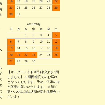
16
17
18
19
20
21
22
確
23
24
25
26
27
28
29
お
30
31
入
2026年9月
、
日
月
火
水
木
金
土
1
2
3
4
5
6
7
8
9
10
11
12
13
14
15
16
17
18
19
-
20
21
22
23
24
25
26
。
27
28
29
30
け
み
【オーダーメイド商品(名入れ)に関
で
しまして】 ２週間程度でのお届け
の
となっております。予めご了承のほ
で
ど何卒お願いいたします。 ※繁忙
に
期やお休み前は納期が変わる場合ご
ざいます
で
)