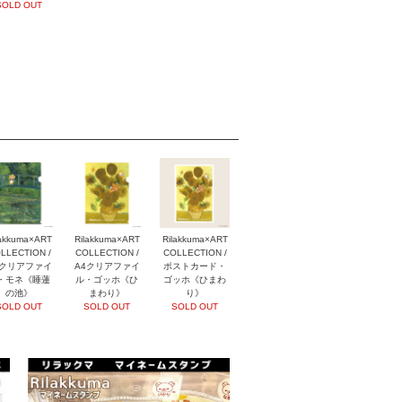
SOLD OUT
lakkuma×ART
Rilakkuma×ART
Rilakkuma×ART
LLECTION /
COLLECTION /
COLLECTION /
4クリアファイ
A4クリアファイ
ポストカード・
・モネ《睡蓮
ル・ゴッホ《ひ
ゴッホ《ひまわ
の池》
まわり》
り》
SOLD OUT
SOLD OUT
SOLD OUT