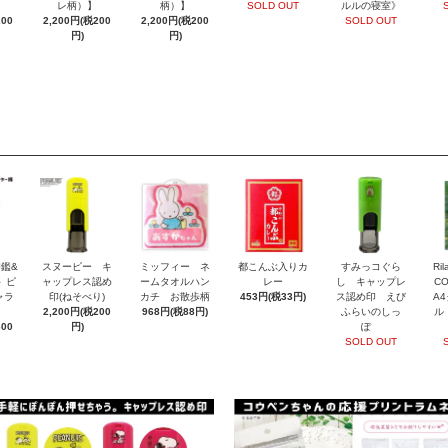
レ柄）】
柄）】
SOLD OUT
ルルの寝室》
200
2,200円(税200
2,200円(税200
SOLD OUT
円)
円)
印鑑&
スヌーピー キ
ミッフィー ネ
都こんぶ入りカ
すみっコぐら
Ri
 ピ
ャップレス認め
ームタオルハン
レー
し キャップレ
CO
ャラ
印(ねそべり)
カチ お散歩柄
453円(税33円)
ス認め印 えび
A
2,200円(税200
968円(税88円)
ふらいのしっ
ル
600
円)
ぽ
SOLD OUT