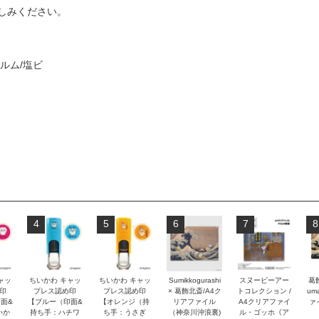
しみください。
ルム/塩ビ
4
5
6
7
8
ャッ
ちいかわ キャッ
ちいかわ キャッ
Sumikkogurashi
スヌーピーアー
葛飾
印
プレス認め印
プレス認め印
× 葛飾北斎/A4ク
トコレクション /
um
面&
【ブルー（印面&
【オレンジ（持
リアファイル
A4クリアファイ
ァ
いか
持ち手：ハチワ
ち手：うさぎ
（神奈川沖浪裏)
ル・ゴッホ《ア