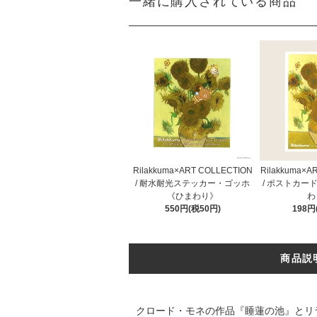
一緒に購入されている商品
Rilakkuma×ART COLLECTION
Rilakkuma×A
/ 耐水耐光ステッカー・ゴッホ
/ ポストカー
《ひまわり》
わ
550円(税50円)
198円
商品説
クロード・モネの作品『睡蓮の池』とリ