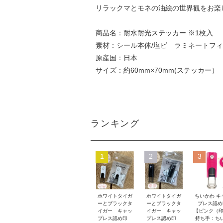
リラックマとモネの油絵の世界観をお楽
商品名：耐水耐光ステッカー ※1枚入
素材：シール本体/塩ビ ラミネートフィ
原産国：日本
サイズ：約60mm×70mm(ステッカー）
ランキング
1
2
3
ホワイトタイガ
ホワイトタイガ
ちいかわ キ
ーとブラックタ
ーとブラックタ
プレス認め
イガー キャッ
イガー キャッ
【ピンク（印
プレス認め印
プレス認め印
持ち手：ち