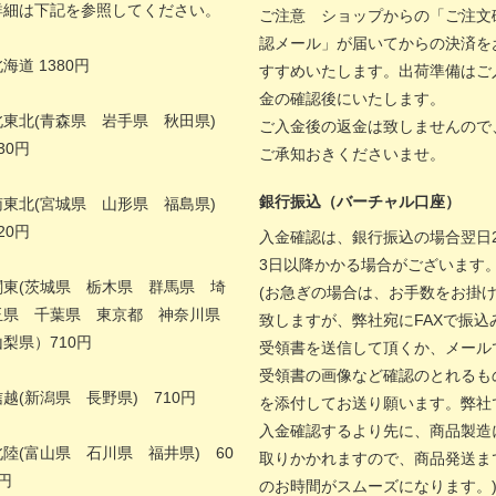
詳細は下記を参照してください。
ご注意 ショップからの「ご注文
認メール」が届いてからの決済を
海道 1380円
すすめいたします。出荷準備はご
金の確認後にいたします。
北東北(青森県 岩手県 秋田県)
ご入金後の返金は致しませんので
30円
ご承知おきくださいませ。
銀行振込（バーチャル口座）
南東北(宮城県 山形県 福島県)
20円
入金確認は、銀行振込の場合翌日2
3日以降かかる場合がございます
関東(茨城県 栃木県 群馬県 埼
(お急ぎの場合は、お手数をお掛
玉県 千葉県 東京都 神奈川県
致しますが、弊社宛にFAXで振込
山梨県）710円
受領書を送信して頂くか、メール
受領書の画像など確認のとれるも
信越(新潟県 長野県) 710円
を添付してお送り願います。弊社
入金確認するより先に、商品製造
北陸(富山県 石川県 福井県) 60
取りかかれますので、商品発送ま
円
のお時間がスムーズになります。