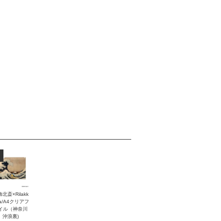
北斎×Rilakk
a/A4クリアフ
イル（神奈川
沖浪裏)