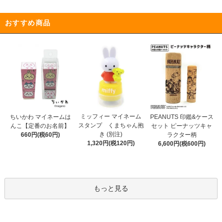
おすすめ商品
ミッフィー マイネーム
ちいかわ マイネームは
PEANUTS 印鑑&ケース
スタンプ くまちゃん抱
んこ【定番のお名前】
セット ピーナッツキャ
き (別注)
660円(税60円)
ラクター柄
1,320円(税120円)
6,600円(税600円)
もっと見る