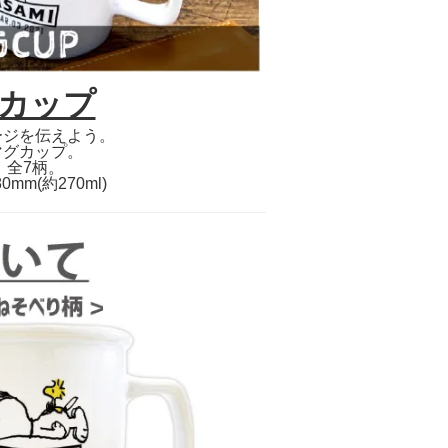
カップ
ージを伝えよう。
マグカップ。
。全7柄。
mm(約270ml)